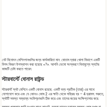
নেট বিনোদন মেশিনগানগুলির জন্য কার্যকারিতা মান. বোতাম দ্বারা খোলা বিভাগে একটি
বিশদ বিবরণ উপস্থাপন করা হয়েছে «?». আপনি ডেমো সংস্করণে বিনামূল্যে স্লটের
কাজটি চেষ্টা করতে পারেন.
স্টারবার্স্টে বোনাস রাউন্ড
স্টারবার্স্ট স্লট মেশিনে একটি বোনাস রয়েছে. একটি বন্য প্রতীক (তারা) এর সাথে
যোগাযোগ করে এবং যে কোনও কোষ 2 এর ক্ষতি থেকে সক্রিয় হয় – 4 ড্রামস. শুরুতে,
স্লটটি সমস্ত সম্ভাব্য সংমিশ্রণগুলি ঠিক করে এবং তাদের জয়ের সংক্ষিপ্তসার করে.
সমস্ত পুরষ্কার জারি হওয়ার সাথে সাথেই, বন্যরা তাদের ড্রামের সমস্ত কোষ দখল না