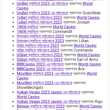
UniBet ক্যাসিনো 2023 এর পর্যালোচনা
প্রকাশনায়
World
Casino
UniBet ক্যাসিনো 2023 এর পর্যালোচনা
প্রকাশনায়
ScaryNinja
1xBet ক্যাসিনো পর্যালোচনা 2023
প্রকাশনায়
World Casino
1xBet ক্যাসিনো পর্যালোচনা 2023
প্রকাশনায়
Joseph
1WIN ক্যাসিনো
প্রকাশনায়
World Casino
1WIN ক্যাসিনো
প্রকাশনায়
CommandX
বিলাসবহুল ক্যাসিনো পর্যালোচনা 2023
প্রকাশনায়
World Casino
বিলাসবহুল ক্যাসিনো পর্যালোচনা 2023
প্রকাশনায়
Lillian
মারিয়া ক্যাসিনো পর্যালোচনা 2023
প্রকাশনায়
World Casino
মারিয়া ক্যাসিনো পর্যালোচনা 2023
প্রকাশনায়
Commando
GGbet ক্যাসিনো পর্যালোচনা 2023
প্রকাশনায়
World Casino
GGbet ক্যাসিনো পর্যালোচনা 2023
প্রকাশনায়
Earl of Arms
888Casino 2023-এর পর্যালোচনা
প্রকাশনায়
World Casino
888Casino 2023-এর পর্যালোচনা
প্রকাশনায়
Ava
MostBet ক্যাসিনো 2023-এর পর্যালোচনা
প্রকাশনায়
World
Casino
MostBet ক্যাসিনো 2023-এর পর্যালোচনা
প্রকাশনায়
ShowMeUrguts
Vulkan Vegas 2023 сasino এর পর্যালোচনা
প্রকাশনায়
World Casino
Vulkan Vegas 2023 сasino এর পর্যালোচনা
প্রকাশনায়
Rigs
Betway ক্যাসিনো পর্যালোচনা 2023
প্রকাশনায়
World Casino