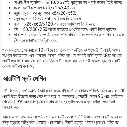
বেগুনি/নীল স্ফটিক – 5/10/25 বেটে পুরষ্কার সহ একটি কম্বো তৈরি করুন;
কমলা স্ফটিক – গুণক x7/x15/x40 দেয়;
সবুজ রত্ন – প্রাপ্ত গুণক x8/x20/x50;
হলুদ রত্ন – 10/25/60 বেটে জয় নিয়ে আসে;
সাত – x25/x60/x120 এর সাথে সংমিশ্রণ তৈরি করে;
বার – 50/200/250 বারের বৃহত্তম গুণগুলির সাথে একটি বিরল প্রতীক;
তারা – বন্য পতন 2 – 4 টি ড্রামগুলি সাধারণ চরিত্রগুলি প্রতিস্থাপন করে এবং
বিল্ট -ইন বোনাসকে সক্রিয় করে.
পুরষ্কার পেতে, আপনাকে 10 লাইনের যে কোনও একটিতে কমপক্ষে 3 টি একই অক্ষর
সংগ্রহ করতে হবে. এই ক্ষেত্রে, কম্বো গঠিত হয়. এর সহগটি বাজি দ্বারা গুণিত হয় এবং
একটি জয় জারি করা হয়. যদি বন্য স্ক্রিনে উপস্থিত হয়, তবে এই সমস্ত ছাড়াও একটি
বোনাস সক্রিয় করা হয়.
আরটিপি স্লট মেশিন
নেট বিনোদন, স্লট মেশিন তৈরি করার সময়, স্টারবার্স্ট তার নিয়ম পরিবর্তন করে না এবং এটি
একটি উচ্চ রিটার্নের জন্য সেট আপ করে না. ফলস্বরূপ, আরটিপি সহগ 96 এর একটি মান
পেয়েছে.09%. এই বৈশিষ্ট্যটি খেলোয়াড়দের প্রস্থান করার জন্য দুর্দান্ত সম্ভাবনা
সরবরাহ করে.
আমরা আরও লক্ষ করি যে পর্যবেক্ষণ করা স্লট বোনাস প্রতিক্রিয়ার সাথে একটি অত্যন্ত
নিম্ন স্তরের অস্থিরতা পেয়েছে. এই কারণে, বিজয়ী কম্বো এখানে প্রায়শই গঠিত হয়.