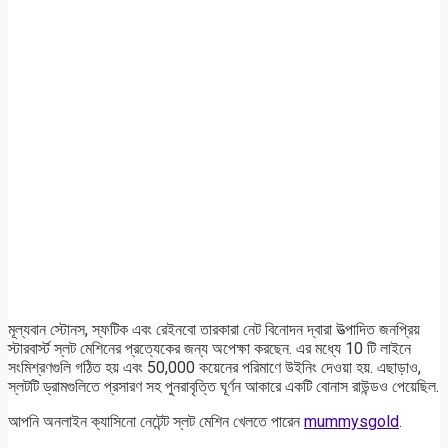
মূল্যবান স্টোনস, স্ফটিক এবং রেইনবো তারকারা নেট বিনোদন দ্বারা উত্পাদিত জনপ্রিয়
স্টারবার্স্ট স্লট মেশিনের প্রত্যেকের জন্য অপেক্ষা করছেন. এর মধ্যে 10 টি লাইনে
সংমিশ্রণগুলি গঠিত হয় এবং 50,000 কয়েনের পরিমাণে উইনিং দেওয়া হয়. এছাড়াও,
স্লটটি ড্রামগুলিতে প্রসারণ সহ পুনরাবৃত্তি ঘূর্ণন আকারে একটি বোনাস রাউন্ডও পেয়েছিল.
আপনি অনলাইন ক্যাসিনো নেটেন্ট স্লট মেশিন খেলতে পারেন
mummysgold
.