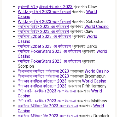
জ্যাকপট সিটি ক্যাসিনো পর্যালোচনা 2023
প্রকাশনায়
Claw
Wildz ক্যাসিনো 2023 এর পর্যালোচনা
প্রকাশনায়
World
Casino
Wildz ক্যাসিনো 2023 এর পর্যালোচনা
প্রকাশনায়
Sebastian
ক্যাসিনো বিউইন 2023 এর পর্যালোচনা
প্রকাশনায়
World Casino
ক্যাসিনো বিউইন 2023 এর পর্যালোচনা
প্রকাশনায়
Claw
ক্যাসিনো 22bet 2023 এর পর্যালোচনা
প্রকাশনায়
World
Casino
ক্যাসিনো 22bet 2023 এর পর্যালোচনা
প্রকাশনায়
Darko
ক্যাসিনো PokerStars 2023 এর পর্যালোচনা
প্রকাশনায়
World
Casino
ক্যাসিনো PokerStars 2023 এর পর্যালোচনা
প্রকাশনায়
Scorpion
লিওভেগাস ক্যাসিনো পর্যালোচনা 2023
প্রকাশনায়
World Casino
লিওভেগাস ক্যাসিনো পর্যালোচনা 2023
প্রকাশনায়
Broomspun
পিন আপ ক্যাসিনো পর্যালোচনা 2023
প্রকাশনায়
World Casino
পিন আপ ক্যাসিনো পর্যালোচনা 2023
প্রকাশনায়
FifthHarmony
মিস্টার গ্রীন ক্যাসিনো 2023 এর পর্যালোচনা
প্রকাশনায়
World
Casino
মিস্টার গ্রীন ক্যাসিনো 2023 এর পর্যালোচনা
প্রকাশনায়
Matthew
ক্যাসিনো উইলিয়াম হিল 2023 এর পর্যালোচনা
প্রকাশনায়
World
Casino
ক্যাসিনো উইলিয়াম হিল 2023 এর পর্যালোচনা
প্রকাশনায়
Dropkick