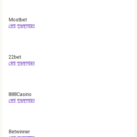
Mostbet
খেলা
পুনঃমূল্যায়ন
22bet
খেলা
পুনঃমূল্যায়ন
888Casino
খেলা
পুনঃমূল্যায়ন
Betwinner