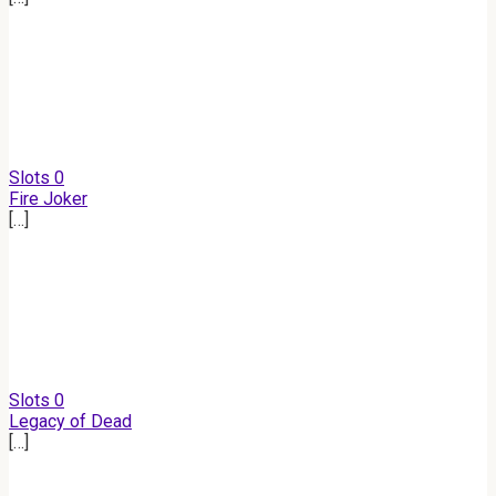
Slots
0
Fire Joker
[…]
Slots
0
Legacy of Dead
[…]