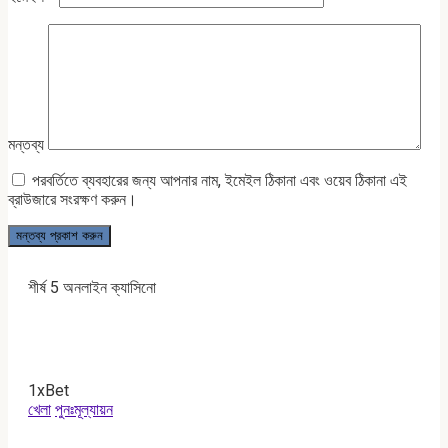
মন্তব্য
পরবর্তিতে ব্যবহারের জন্য আপনার নাম, ইমেইল ঠিকানা এবং ওয়েব ঠিকানা এই
ব্রাউজারে সংরক্ষণ করুন।
শীর্ষ 5 অনলাইন ক্যাসিনো
1xBet
খেলা
পুনঃমূল্যায়ন