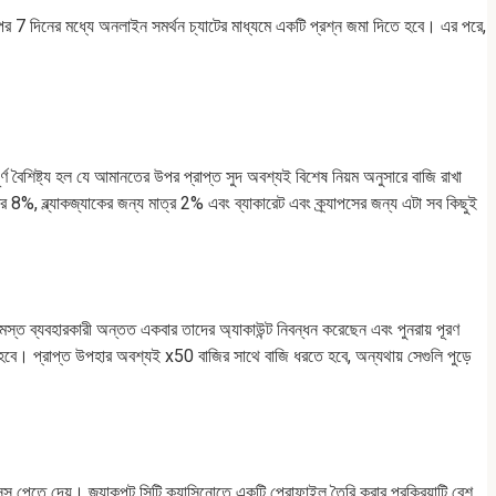
র 7 দিনের মধ্যে অনলাইন সমর্থন চ্যাটের মাধ্যমে একটি প্রশ্ন জমা দিতে হবে। এর পরে,
র্ণ বৈশিষ্ট্য হল যে আমানতের উপর প্রাপ্ত সুদ অবশ্যই বিশেষ নিয়ম অনুসারে বাজি রাখা
 8%, ব্ল্যাকজ্যাকের জন্য মাত্র 2% এবং ব্যাকারেট এবং ক্র্যাপসের জন্য এটা সব কিছুই
 সমস্ত ব্যবহারকারী অন্তত একবার তাদের অ্যাকাউন্ট নিবন্ধন করেছেন এবং পুনরায় পূরণ
। প্রাপ্ত উপহার অবশ্যই x50 বাজির সাথে বাজি ধরতে হবে, অন্যথায় সেগুলি পুড়ে
্সেস পেতে দেয়। জ্যাকপট সিটি ক্যাসিনোতে একটি প্রোফাইল তৈরি করার প্রক্রিয়াটি বেশ