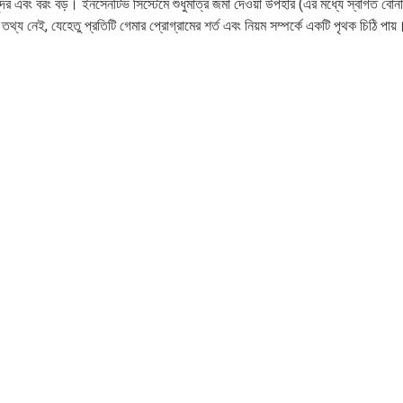
ন্দর এবং বরং বড়। ইনসেনটিভ সিস্টেমে শুধুমাত্র জমা দেওয়া উপহার (এর মধ্যে স্বাগত বোন
য নেই, যেহেতু প্রতিটি গেমার প্রোগ্রামের শর্ত এবং নিয়ম সম্পর্কে একটি পৃথক চিঠি পায়