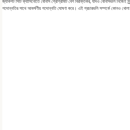
জ্যাকপট সিটি ক্যাসিনোতে বোনাস প্রোগ্রামটি বেশ বিরক্তিকর, যদিও বোনাসগুলি নিজেই সু
পদোন্নতির সাথে আকর্ষণীয় পদোন্নতি ঘোষণা করে। এই প্রচারগুলি সম্পর্কে কোনও খোলা তথ্