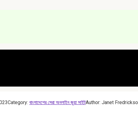
 2023
Category:
বাংলাদেশের সেরা অনলাইন জুয়া সাইট
Author:
Janet Fredricks