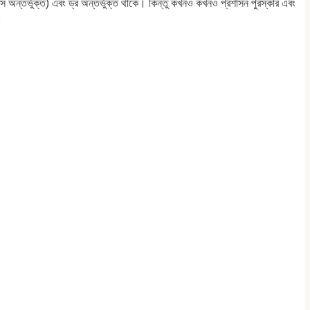
াস অন্তর্ভুক্ত) এবং ড্র অন্তর্ভুক্ত থাকে। কিন্তু কখনও কখনও প্রশাসন পুরস্কার এবং
।