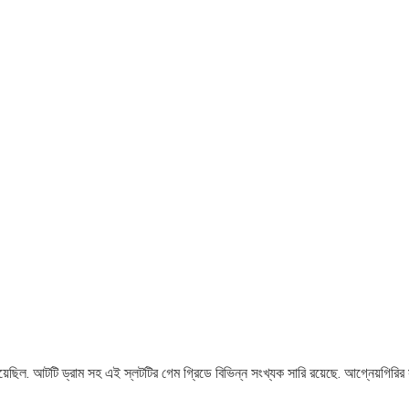
েছিল. আটটি ড্রাম সহ এই স্লটটির গেম গ্রিডে বিভিন্ন সংখ্যক সারি রয়েছে. আগ্নেয়গিরির