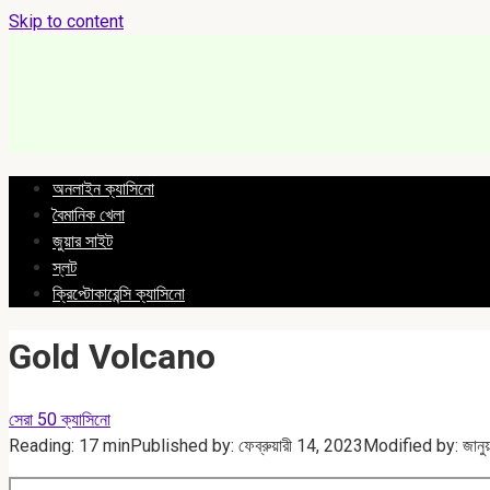
Skip to content
অনলাইন ক্যাসিনো
বৈমানিক খেলা
জুয়ার সাইট
স্লট
ক্রিপ্টোকারেন্সি ক্যাসিনো
Gold Volcano
সেরা 50 ক্যাসিনো
Reading:
17 min
Published by:
ফেব্রুয়ারী 14, 2023
Modified by:
জানু