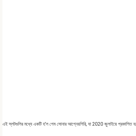
এই স্লটগুলির মধ্যে একটি হ'ল গেম সোনার আগ্নেয়গিরি, যা 2020 জুলাইয়ে প্রকাশিত হয়