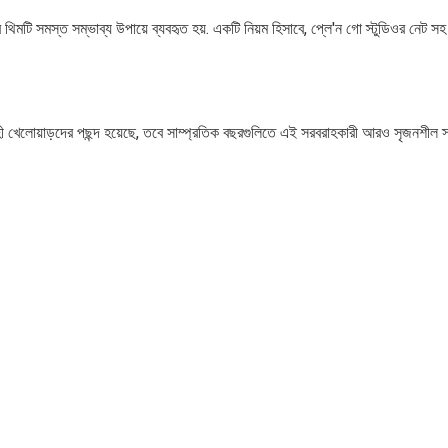
িমটি সমস্ত সম্ভাব্য উপায়ে ব্যবহৃত হয়. একটি নিয়ম হিসাবে, প্লে'ন গো স্টুডিওর নেট স
 খেলোয়াড়দের পছন্দ হয়েছে, তবে সাম্প্রতিক বছরগুলিতে এই সরবরাহকারী আরও সৃজনশীল স