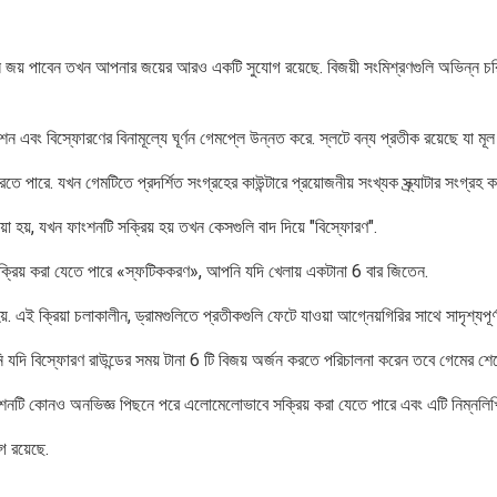
খন জয় পাবেন তখন আপনার জয়ের আরও একটি সুযোগ রয়েছে. বিজয়ী সংমিশ্রণগুলি অভিন্ন চরিত্র
 এবং বিস্ফোরণের বিনামূল্যে ঘূর্ণন গেমপ্লে উন্নত করে. স্লটে বন্য প্রতীক রয়েছে যা ম
তে পারে. যখন গেমটিতে প্রদর্শিত সংগ্রহের কাউন্টারে প্রয়োজনীয় সংখ্যক স্ক্র্যাটার সংগ্র
য়া হয়, যখন ফাংশনটি সক্রিয় হয় তখন কেসগুলি বাদ দিয়ে "বিস্ফোরণ".
 সক্রিয় করা যেতে পারে «স্ফটিককরণ», আপনি যদি খেলায় একটানা 6 বার জিতেন.
়. এই ক্রিয়া চলাকালীন, ড্রামগুলিতে প্রতীকগুলি ফেটে যাওয়া আগ্নেয়গিরির সাথে সাদৃশ্যপূর্ণ
 আপনি যদি বিস্ফোরণ রাউন্ডের সময় টানা 6 টি বিজয় অর্জন করতে পরিচালনা করেন তবে গেমের শ
শনটি কোনও অনভিজ্ঞ পিছনে পরে এলোমেলোভাবে সক্রিয় করা যেতে পারে এবং এটি নিম্নলিখিত
গ রয়েছে.