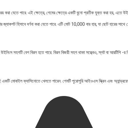
করা যেতে পারে. এই ক্ষেত্রে, গেমের ক্ষেত্রে একটি বুনো প্রতীক যুক্ত করা হয়, এতে উইন
্যাকপট হিসাবে বর্ণনা করা যেতে পারে. এটি মোট 10,000 বার হার, যা ছোট হারের সাথে খেলত
ং উইনিংস সহগটি বেশ বিরল হতে পারে. বিরল বিজয়ী সহগ থাকা সত্ত্বেও, স্লট বা আরটিপি -র 
 মোবাইল ক্যাসিনোতে খেলতে পারেন. গেমটি পুরোপুরি আইওএস স্ক্রিন এবং অ্যান্ড্রয়েড স্ক