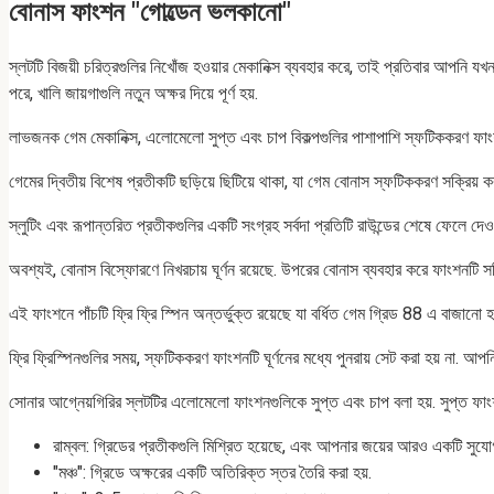
বোনাস ফাংশন "গোল্ডেন ভলকানো"
স্লটটি বিজয়ী চরিত্রগুলির নিখোঁজ হওয়ার মেকানিক্স ব্যবহার করে, তাই প্রতিবার আপনি য
পরে, খালি জায়গাগুলি নতুন অক্ষর দিয়ে পূর্ণ হয়.
লাভজনক গেম মেকানিক্স, এলোমেলো সুপ্ত এবং চাপ বিকল্পগুলির পাশাপাশি স্ফটিককরণ ফাংশন
গেমের দ্বিতীয় বিশেষ প্রতীকটি ছড়িয়ে ছিটিয়ে থাকা, যা গেম বোনাস স্ফটিককরণ সক্রিয় কর
স্লুটিং এবং রূপান্তরিত প্রতীকগুলির একটি সংগ্রহ সর্বদা প্রতিটি রাউন্ডের শেষে ফেলে দেও
অবশ্যই, বোনাস বিস্ফোরণে নিখরচায় ঘূর্ণন রয়েছে. উপরের বোনাস ব্যবহার করে ফাংশনটি
এই ফাংশনে পাঁচটি ফ্রি ফ্রি স্পিন অন্তর্ভুক্ত রয়েছে যা বর্ধিত গেম গ্রিড 88 এ বাজানো হয
ফ্রি ফ্রিস্পিনগুলির সময়, স্ফটিককরণ ফাংশনটি ঘূর্ণনের মধ্যে পুনরায় সেট করা হয় না.
সোনার আগ্নেয়গিরির স্লটটির এলোমেলো ফাংশনগুলিকে সুপ্ত এবং চাপ বলা হয়. সুপ্ত ফাং
রাম্বল: গ্রিডের প্রতীকগুলি মিশ্রিত হয়েছে, এবং আপনার জয়ের আরও একটি সুযো
"মঞ্চ": গ্রিডে অক্ষরের একটি অতিরিক্ত স্তর তৈরি করা হয়.