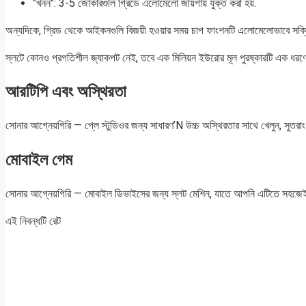
"খনন": 3-5 জোকারগুলি গ্রিডে এলোমেলো জায়গায় যুক্ত করা হয়.
অন্যদিকে, গ্রিড থেকে আইকনগুলি বিজয়ী হওয়ার সময় চাপ ফাংশনটি এলোমেলোভাবে সক্রিয় 
স্লটে কোনও প্রগতিশীল জ্যাকপট নেই, তবে এক মিলিয়ন ইউরোর মূল পুরষ্কারটি এক ধরণের জ
আরটিপি এবং অস্থিরতা
সোনার আগ্নেয়গিরি — প্লে স্টুডিওর জন্য সাধারণ’N উচ্চ অস্থিরতার সাথে খেলুন, সুতরা
মোবাইল গেম
সোনার আগ্নেয়গিরি — মোবাইল ডিভাইসের জন্য স্লট মেশিন, যাতে আপনি এটিতে সহজেই একটি
এই নিবন্ধটি রেট