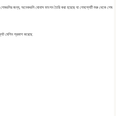
হ গেমগুলির জন্য, অনেকগুলি বোনাস ফাংশন তৈরি করা হয়েছে যা গেমপ্লেটি শুরু থেকে শেষ
্লট মেশিন প্রকাশ করেছে.