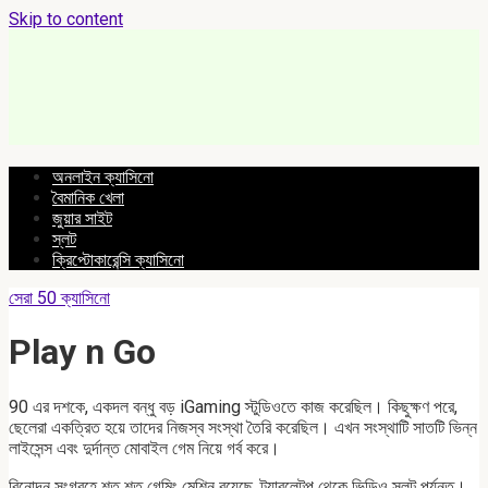
Skip to content
অনলাইন ক্যাসিনো
বৈমানিক খেলা
জুয়ার সাইট
স্লট
ক্রিপ্টোকারেন্সি ক্যাসিনো
সেরা 50 ক্যাসিনো
Play n Go
90 এর দশকে, একদল বন্ধু বড় iGaming স্টুডিওতে কাজ করেছিল। কিছুক্ষণ পরে,
ছেলেরা একত্রিত হয়ে তাদের নিজস্ব সংস্থা তৈরি করেছিল। এখন সংস্থাটি সাতটি ভিন্ন
লাইসেন্স এবং দুর্দান্ত মোবাইল গেম নিয়ে গর্ব করে।
বিনোদন সংগ্রহে শত শত গেমিং মেশিন রয়েছে, ট্যাবলেটপ থেকে ভিডিও স্লট পর্যন্ত।