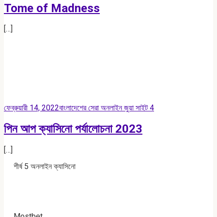
Tome of Madness
[…]
ফেব্রুয়ারী 14, 2022
বাংলাদেশের সেরা অনলাইন জুয়া সাইট
4
পিন আপ ক্যাসিনো পর্যালোচনা 2023
[…]
শীর্ষ 5 অনলাইন ক্যাসিনো
Mostbet