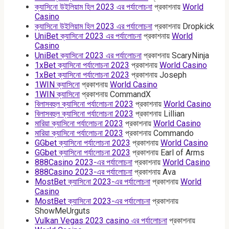
ক্যাসিনো উইলিয়াম হিল 2023 এর পর্যালোচনা
প্রকাশনায়
World
Casino
ক্যাসিনো উইলিয়াম হিল 2023 এর পর্যালোচনা
প্রকাশনায়
Dropkick
UniBet ক্যাসিনো 2023 এর পর্যালোচনা
প্রকাশনায়
World
Casino
UniBet ক্যাসিনো 2023 এর পর্যালোচনা
প্রকাশনায়
ScaryNinja
1xBet ক্যাসিনো পর্যালোচনা 2023
প্রকাশনায়
World Casino
1xBet ক্যাসিনো পর্যালোচনা 2023
প্রকাশনায়
Joseph
1WIN ক্যাসিনো
প্রকাশনায়
World Casino
1WIN ক্যাসিনো
প্রকাশনায়
CommandX
বিলাসবহুল ক্যাসিনো পর্যালোচনা 2023
প্রকাশনায়
World Casino
বিলাসবহুল ক্যাসিনো পর্যালোচনা 2023
প্রকাশনায়
Lillian
মারিয়া ক্যাসিনো পর্যালোচনা 2023
প্রকাশনায়
World Casino
মারিয়া ক্যাসিনো পর্যালোচনা 2023
প্রকাশনায়
Commando
GGbet ক্যাসিনো পর্যালোচনা 2023
প্রকাশনায়
World Casino
GGbet ক্যাসিনো পর্যালোচনা 2023
প্রকাশনায়
Earl of Arms
888Casino 2023-এর পর্যালোচনা
প্রকাশনায়
World Casino
888Casino 2023-এর পর্যালোচনা
প্রকাশনায়
Ava
MostBet ক্যাসিনো 2023-এর পর্যালোচনা
প্রকাশনায়
World
Casino
MostBet ক্যাসিনো 2023-এর পর্যালোচনা
প্রকাশনায়
ShowMeUrguts
Vulkan Vegas 2023 сasino এর পর্যালোচনা
প্রকাশনায়