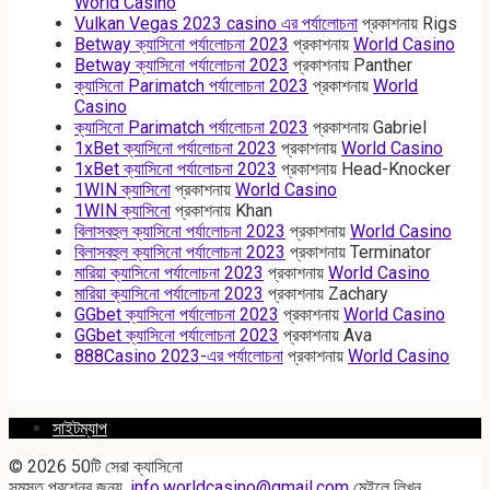
World Casino
Vulkan Vegas 2023 сasino এর পর্যালোচনা
প্রকাশনায়
Rigs
Betway ক্যাসিনো পর্যালোচনা 2023
প্রকাশনায়
World Casino
Betway ক্যাসিনো পর্যালোচনা 2023
প্রকাশনায়
Panther
ক্যাসিনো Parimatch পর্যালোচনা 2023
প্রকাশনায়
World
Casino
ক্যাসিনো Parimatch পর্যালোচনা 2023
প্রকাশনায়
Gabriel
1xBet ক্যাসিনো পর্যালোচনা 2023
প্রকাশনায়
World Casino
1xBet ক্যাসিনো পর্যালোচনা 2023
প্রকাশনায়
Head-Knocker
1WIN ক্যাসিনো
প্রকাশনায়
World Casino
1WIN ক্যাসিনো
প্রকাশনায়
Khan
বিলাসবহুল ক্যাসিনো পর্যালোচনা 2023
প্রকাশনায়
World Casino
বিলাসবহুল ক্যাসিনো পর্যালোচনা 2023
প্রকাশনায়
Terminator
মারিয়া ক্যাসিনো পর্যালোচনা 2023
প্রকাশনায়
World Casino
মারিয়া ক্যাসিনো পর্যালোচনা 2023
প্রকাশনায়
Zachary
GGbet ক্যাসিনো পর্যালোচনা 2023
প্রকাশনায়
World Casino
GGbet ক্যাসিনো পর্যালোচনা 2023
প্রকাশনায়
Ava
888Casino 2023-এর পর্যালোচনা
প্রকাশনায়
World Casino
সাইটম্যাপ
© 2026 50টি সেরা ক্যাসিনো
সমস্ত প্রশ্নের জন্য,
info.worldcasino@gmail.com
মেইলে লিখুন