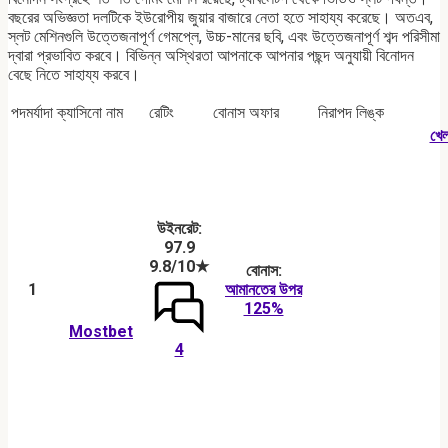
বছরের অভিজ্ঞতা দলটিকে ইউরোপীয় জুয়ার বাজারে নেতা হতে সাহায্য করেছে। অতএব,
স্লট মেশিনগুলি উত্তেজনাপূর্ণ গেমপ্লে, উচ্চ-মানের ছবি, এবং উত্তেজনাপূর্ণ শব্দ পরিসীমা
দ্বারা প্রভাবিত করবে। বিভিন্ন অস্থিরতা আপনাকে আপনার পছন্দ অনুযায়ী বিনোদন
বেছে নিতে সাহায্য করবে।
পদমর্যাদা
ক্যাসিনো নাম
রেটিং
বোনাস অফার
নিরাপদ লিঙ্ক
খেল
উইনরেট:
97.9
9.8/10★
বোনাস:
1
আমানতের উপর
125%
Mostbet
4