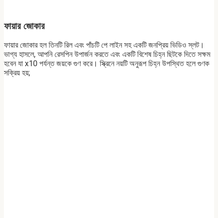
ফায়ার জোকার
ফায়ার জোকার হল তিনটি রিল এবং পাঁচটি পে লাইন সহ একটি জনপ্রিয় ভিডিও স্লট।
ভাগ্য হাসলে, আপনি রেসপিন উপার্জন করতে এবং একটি বিশেষ চিহ্ন ছিটকে দিতে সক্ষম
হবেন যা x10 পর্যন্ত জয়কে গুণ করে। স্ক্রিনে নয়টি অনুরূপ চিহ্ন উপস্থিত হলে গুণক
সক্রিয় হয়;