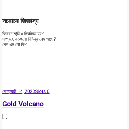
সচরাচর জিজ্ঞাস্য
কিভাবে স্টুডিও নিয়ন্ত্রিত হয়?
সংগ্রহে কতগুলো বিভিন্ন গেম আছে?
প্লে এন গো কি?
ফেব্রুয়ারী 14, 2023
Slots
0
Gold Volcano
[…]