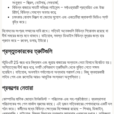
সংযুক্ত – স্ক্রিল, নেটেলার, সেফচার্জ;
বিভিন্ন বাজারে সাতটি সক্রিয় লাইসেন্স – সফ্টওয়্যারটি প্রত্যয়িত এবং উচ্চ
রিটার্ন, বিভিন্ন গেমপ্লে অফার করে;
চমৎকার বোনাস বিকল্প যা জেতার সুযোগ এবং একচেটিয়া জ্যাকপট ভিডিও স্লট
বৃদ্ধি করে।
বিনোদনের সংগ্রহ সম্মানের দাবি রাখে। সত্যিই অনেকগুলি বিভিন্ন শিরোনাম রয়েছে যা
দীর্ঘ সময়ের জন্য মনে থাকবে। যাইহোক, সমস্ত ডিভাইস বিভিন্ন মুদ্রার জন্য হার
প্রদান করে – রুবেল, ডলার, ইউরো।
প্রস্তুতকারকের ত্রুটিগুলি
স্টুডিওটি 25 বছর ধরে বিদ্যমান এবং জুয়ার বাজারের অন্যতম নেতা হিসাবে বিবেচিত হয়।
অস্তিত্বের দীর্ঘ বছর ধরে, দলটি বেশিরভাগ ত্রুটিগুলি থেকে মুক্তি পেতে সক্ষম
হয়েছিল। যাইহোক, অনলাইন পর্যালোচনা অন্যথায় পরামর্শ দেয়। কিছু ব্যবহারকারী
লাইভ গেম এবং রুলেটের আরও আধুনিক সংস্করণ অনুপস্থিত।
প্রকল্পের নেতারা
কোম্পানির মালিক জোহান টার্নকভিস্ট – পরিচালক এবং সহ-প্রতিষ্ঠাতা। ব্যবস্থাপনা
পরিচালকের পদ গেল মার্কাস ব্রুমের কাছে। এই দুজন সত্যিকারের পেশাদারদের একটি দল
গঠন করে। কর্মীদের মধ্যে বিভিন্ন ক্ষেত্রের বিশেষজ্ঞরা রয়েছে – পিআর, ডিজাইন,
প্রোগ্রামিং। যাইহোক, বিক্রয় বিভাগের অবস্থান ম্যাগনাস ওলসনের দখলে। অভিজ্ঞতা