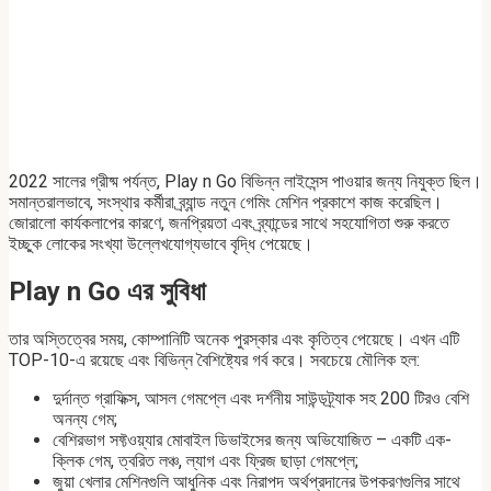
2022 সালের গ্রীষ্ম পর্যন্ত, Play n Go বিভিন্ন লাইসেন্স পাওয়ার জন্য নিযুক্ত ছিল।
সমান্তরালভাবে, সংস্থার কর্মীরা ব্র্যান্ড নতুন গেমিং মেশিন প্রকাশে কাজ করেছিল।
জোরালো কার্যকলাপের কারণে, জনপ্রিয়তা এবং ব্র্যান্ডের সাথে সহযোগিতা শুরু করতে
ইচ্ছুক লোকের সংখ্যা উল্লেখযোগ্যভাবে বৃদ্ধি পেয়েছে।
Play n Go এর সুবিধা
তার অস্তিত্বের সময়, কোম্পানিটি অনেক পুরস্কার এবং কৃতিত্ব পেয়েছে। এখন এটি
TOP-10-এ রয়েছে এবং বিভিন্ন বৈশিষ্ট্যের গর্ব করে। সবচেয়ে মৌলিক হল:
দুর্দান্ত গ্রাফিক্স, আসল গেমপ্লে এবং দর্শনীয় সাউন্ডট্র্যাক সহ 200 টিরও বেশি
অনন্য গেম;
বেশিরভাগ সফ্টওয়্যার মোবাইল ডিভাইসের জন্য অভিযোজিত – একটি এক-
ক্লিক গেম, ত্বরিত লঞ্চ, ল্যাগ এবং ফ্রিজ ছাড়া গেমপ্লে;
জুয়া খেলার মেশিনগুলি আধুনিক এবং নিরাপদ অর্থপ্রদানের উপকরণগুলির সাথে