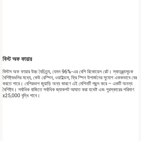
বিস্ট অফ ফায়ার
বিস্টস অফ ফায়ার উচ্চ বৈচিত্র্য, যেমন 96%-এর বেশি রিকোয়েল রেট। স্বাতন্ত্র্যসূচক
বৈশিষ্ট্যগুলির মধ্যে, কেউ রেস্পিন, ওয়াইল্ডস, ফ্রি স্পিন উপার্জনের সুযোগ এককভাবে বের
করতে পারে। বেশিরভাগ জুয়াড়ি অন্য কারণে এই মেশিনটি পছন্দ করে – একটি অনন্য
বৈশিষ্ট্য। সর্বাধিক বাজিতে সর্বাধিক জ্যাকপট আঘাত করা যথেষ্ট এবং পুরস্কারের পরিমাণ
x25,000 বৃদ্ধি পাবে।