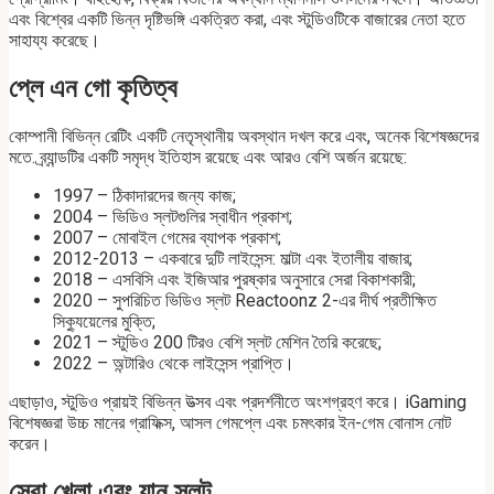
এবং বিশ্বের একটি ভিন্ন দৃষ্টিভঙ্গি একত্রিত করা, এবং স্টুডিওটিকে বাজারের নেতা হতে
সাহায্য করেছে।
প্লে এন গো কৃতিত্ব
কোম্পানী বিভিন্ন রেটিং একটি নেতৃস্থানীয় অবস্থান দখল করে এবং, অনেক বিশেষজ্ঞদের
মতে. ব্র্যান্ডটির একটি সমৃদ্ধ ইতিহাস রয়েছে এবং আরও বেশি অর্জন রয়েছে:
1997 – ঠিকাদারদের জন্য কাজ;
2004 – ভিডিও স্লটগুলির স্বাধীন প্রকাশ;
2007 – মোবাইল গেমের ব্যাপক প্রকাশ;
2012-2013 – একবারে দুটি লাইসেন্স: মাল্টা এবং ইতালীয় বাজার;
2018 – এসবিসি এবং ইজিআর পুরষ্কার অনুসারে সেরা বিকাশকারী;
2020 – সুপরিচিত ভিডিও স্লট Reactoonz 2-এর দীর্ঘ প্রতীক্ষিত
সিক্যুয়েলের মুক্তি;
2021 – স্টুডিও 200 টিরও বেশি স্লট মেশিন তৈরি করেছে;
2022 – অন্টারিও থেকে লাইসেন্স প্রাপ্তি।
এছাড়াও, স্টুডিও প্রায়ই বিভিন্ন উত্সব এবং প্রদর্শনীতে অংশগ্রহণ করে। iGaming
বিশেষজ্ঞরা উচ্চ মানের গ্রাফিক্স, আসল গেমপ্লে এবং চমৎকার ইন-গেম বোনাস নোট
করেন।
সেরা খেলা এবং যান স্লট