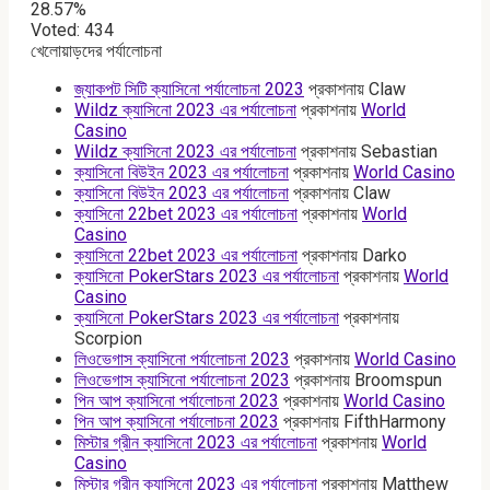
28.57%
Voted:
434
খেলোয়াড়দের পর্যালোচনা
জ্যাকপট সিটি ক্যাসিনো পর্যালোচনা 2023
প্রকাশনায়
Claw
Wildz ক্যাসিনো 2023 এর পর্যালোচনা
প্রকাশনায়
World
Casino
Wildz ক্যাসিনো 2023 এর পর্যালোচনা
প্রকাশনায়
Sebastian
ক্যাসিনো বিউইন 2023 এর পর্যালোচনা
প্রকাশনায়
World Casino
ক্যাসিনো বিউইন 2023 এর পর্যালোচনা
প্রকাশনায়
Claw
ক্যাসিনো 22bet 2023 এর পর্যালোচনা
প্রকাশনায়
World
Casino
ক্যাসিনো 22bet 2023 এর পর্যালোচনা
প্রকাশনায়
Darko
ক্যাসিনো PokerStars 2023 এর পর্যালোচনা
প্রকাশনায়
World
Casino
ক্যাসিনো PokerStars 2023 এর পর্যালোচনা
প্রকাশনায়
Scorpion
লিওভেগাস ক্যাসিনো পর্যালোচনা 2023
প্রকাশনায়
World Casino
লিওভেগাস ক্যাসিনো পর্যালোচনা 2023
প্রকাশনায়
Broomspun
পিন আপ ক্যাসিনো পর্যালোচনা 2023
প্রকাশনায়
World Casino
পিন আপ ক্যাসিনো পর্যালোচনা 2023
প্রকাশনায়
FifthHarmony
মিস্টার গ্রীন ক্যাসিনো 2023 এর পর্যালোচনা
প্রকাশনায়
World
Casino
মিস্টার গ্রীন ক্যাসিনো 2023 এর পর্যালোচনা
প্রকাশনায়
Matthew