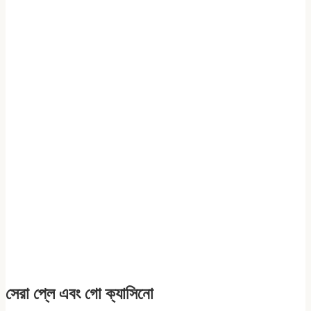
সেরা প্লে এবং গো ক্যাসিনো