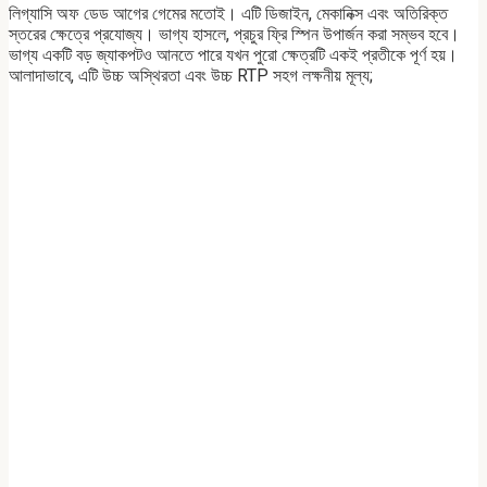
লিগ্যাসি অফ ডেড আগের গেমের মতোই। এটি ডিজাইন, মেকানিক্স এবং অতিরিক্ত
স্তরের ক্ষেত্রে প্রযোজ্য। ভাগ্য হাসলে, প্রচুর ফ্রি স্পিন উপার্জন করা সম্ভব হবে।
ভাগ্য একটি বড় জ্যাকপটও আনতে পারে যখন পুরো ক্ষেত্রটি একই প্রতীকে পূর্ণ হয়।
আলাদাভাবে, এটি উচ্চ অস্থিরতা এবং উচ্চ RTP সহগ লক্ষনীয় মূল্য;