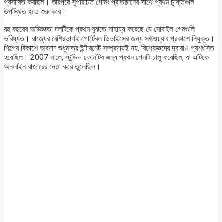
প্রসারিত করছিল। তারপরে সুপরিচিত গেমিং প্রতিষ্ঠানের সাথে প্রথম চুক্তিগুলি
উপস্থিত হতে শুরু করে।
বহু বছরের অভিজ্ঞতা দলটিকে প্রথম বুঝতে সাহায্য করেছে যে মোবাইল গেমগুলি
ভবিষ্যত। রাজ্যের বেশিরভাগই পোর্টেবল ডিভাইসের জন্য সফ্টওয়্যার প্রকাশে নিযুক্ত।
শিল্পের বিকাশে অবদান শুধুমাত্র ইন্টারনেট সম্প্রদায়ই নয়, বিশেষজ্ঞদের দ্বারাও প্রশংসিত
হয়েছিল। 2007 সালে, স্টুডিও ফোনটির জন্য প্রথম গেমটি চালু করেছিল, যা এটিকে
অনলাইন বাজারের নেতা করে তুলেছিল।