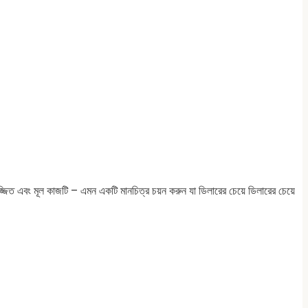
্জিত এবং মূল কাজটি – এমন একটি মানচিত্র চয়ন করুন যা ডিলারের চেয়ে ডিলারের চেয়ে