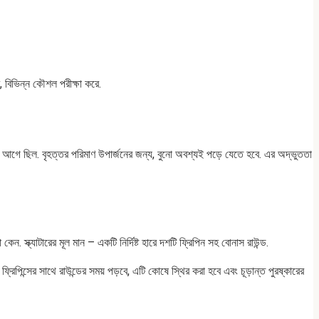
ে, বিভিন্ন কৌশল পরীক্ষা করে.
ওয়ার আগে ছিল. বৃহত্তর পরিমাণ উপার্জনের জন্য, বুনো অবশ্যই পড়ে যেতে হবে. এর অদ্ভুততা
েন. স্ক্যাটারের মূল মান – একটি নির্দিষ্ট হারে দশটি ফ্রিপিন সহ বোনাস রাউন্ড.
্রিপিন্সের সাথে রাউন্ডের সময় পড়বে, এটি কোষে স্থির করা হবে এবং চূড়ান্ত পুরষ্কারের