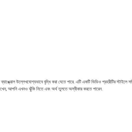
াঙ্ক্রোল উল্লেখযোগ্যভাবে বৃদ্ধি করা যেতে পারে. এটি একটি ভিডিও প্রহরীটির স্টাইলে সজ
ি দেখেন, আপনি এখনও ঝুঁকি নিতে এবং অর্থ তুলতে অস্বীকার করতে পারেন.