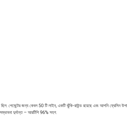
ত ছিল. পেমেন্টের জন্য কেবল 50 টি লাইন, একটি ঝুঁকি-রাউন্ড রয়েছে এবং আপনি ফ্রেসিন উপা
 সম্ভাবনা দুর্দান্ত – আরটিপি 96% সহগ.