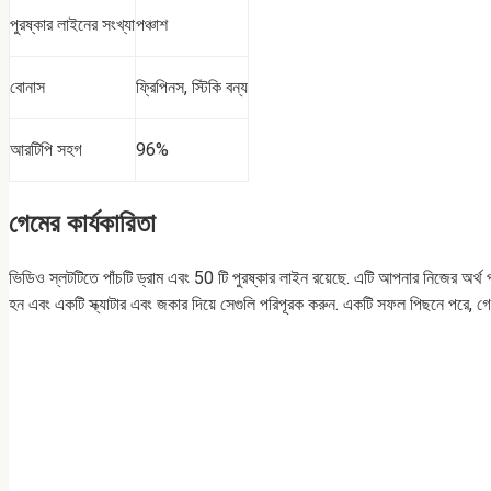
পুরষ্কার লাইনের সংখ্যা
পঞ্চাশ
বোনাস
ফ্রিপিনস, স্টিকি বন্য
আরটিপি সহগ
96%
গেমের কার্যকারিতা
ভিডিও স্লটটিতে পাঁচটি ড্রাম এবং 50 টি পুরষ্কার লাইন রয়েছে. এটি আপনার নিজের অর্থ প
হন এবং একটি স্ক্যাটার এবং জকার দিয়ে সেগুলি পরিপূরক করুন. একটি সফল পিছনে পরে, গেমট