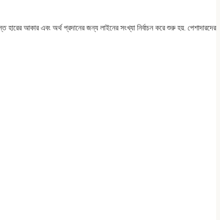
 হারের আকার এবং অর্থ প্রদানের জন্য লাইনের সংখ্যা নির্বাচন করে শুরু হয়. পেশাদারদের