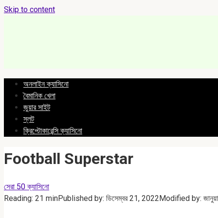
Skip to content
অনলাইন ক্যাসিনো
বৈমানিক খেলা
জুয়ার সাইট
স্লট
ক্রিপ্টোকারেন্সি ক্যাসিনো
Football Superstar
সেরা 50 ক্যাসিনো
Reading:
21 min
Published by:
ডিসেম্বর 21, 2022
Modified by:
জানু