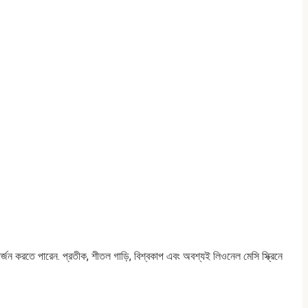
র্জন করতে পারেন. প্রতীক, শীতল গাড়ি, বিশ্বকাপ এবং অবশ্যই লিওনেল মেসি স্ক্রিনে