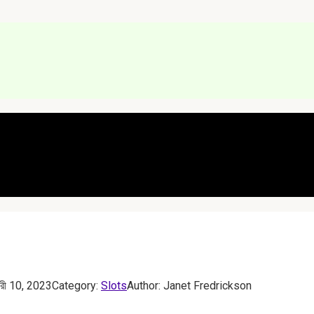
য়ারী 10, 2023
Category:
Slots
Author:
Janet Fredrickson