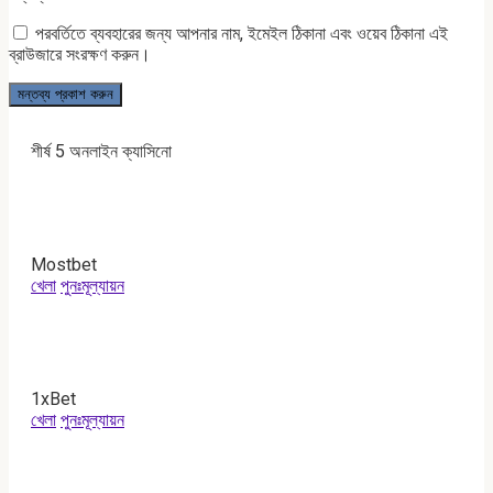
পরবর্তিতে ব্যবহারের জন্য আপনার নাম, ইমেইল ঠিকানা এবং ওয়েব ঠিকানা এই
ব্রাউজারে সংরক্ষণ করুন।
শীর্ষ 5 অনলাইন ক্যাসিনো
Mostbet
খেলা
পুনঃমূল্যায়ন
1xBet
খেলা
পুনঃমূল্যায়ন