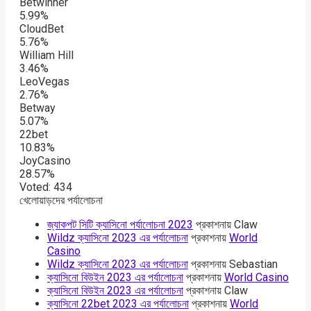
Betwinner
5.99%
CloudBet
5.76%
William Hill
3.46%
LeoVegas
2.76%
Betway
5.07%
22bet
10.83%
JoyCasino
28.57%
Voted:
434
খেলোয়াড়দের পর্যালোচনা
জ্যাকপট সিটি ক্যাসিনো পর্যালোচনা 2023
প্রকাশনায়
Claw
Wildz ক্যাসিনো 2023 এর পর্যালোচনা
প্রকাশনায়
World
Casino
Wildz ক্যাসিনো 2023 এর পর্যালোচনা
প্রকাশনায়
Sebastian
ক্যাসিনো বিউইন 2023 এর পর্যালোচনা
প্রকাশনায়
World Casino
ক্যাসিনো বিউইন 2023 এর পর্যালোচনা
প্রকাশনায়
Claw
ক্যাসিনো 22bet 2023 এর পর্যালোচনা
প্রকাশনায়
World