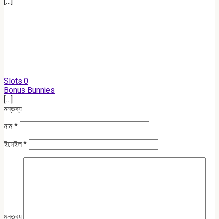
[…]
Slots
0
Bonus Bunnies
[…]
মন্তব্য
নাম
*
ইমেইল
*
মন্তব্য