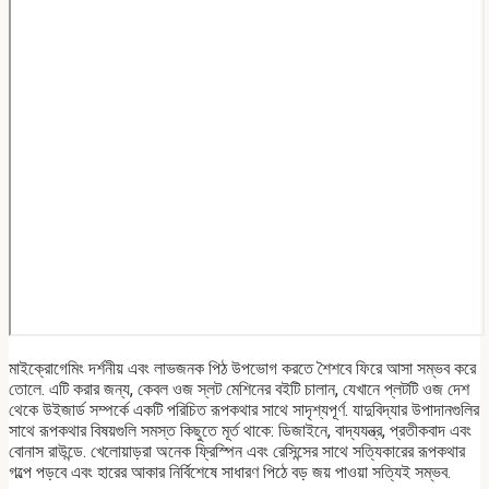
মাইক্রোগেমিং দর্শনীয় এবং লাভজনক পিঠ উপভোগ করতে শৈশবে ফিরে আসা সম্ভব করে
তোলে. এটি করার জন্য, কেবল ওজ স্লট মেশিনের বইটি চালান, যেখানে প্লটটি ওজ দেশ
থেকে উইজার্ড সম্পর্কে একটি পরিচিত রূপকথার সাথে সাদৃশ্যপূর্ণ. যাদুবিদ্যার উপাদানগুলির
সাথে রূপকথার বিষয়গুলি সমস্ত কিছুতে মূর্ত থাকে: ডিজাইনে, বাদ্যযন্ত্র, প্রতীকবাদ এবং
বোনাস রাউন্ডে. খেলোয়াড়রা অনেক ফ্রিস্পিন এবং রেসিন্সের সাথে সত্যিকারের রূপকথার
গল্পে পড়বে এবং হারের আকার নির্বিশেষে সাধারণ পিঠে বড় জয় পাওয়া সত্যিই সম্ভব.