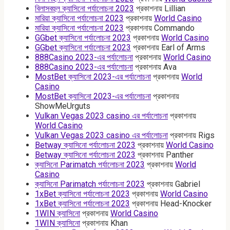
বিলাসবহুল ক্যাসিনো পর্যালোচনা 2023
প্রকাশনায়
Lillian
মারিয়া ক্যাসিনো পর্যালোচনা 2023
প্রকাশনায়
World Casino
মারিয়া ক্যাসিনো পর্যালোচনা 2023
প্রকাশনায়
Commando
GGbet ক্যাসিনো পর্যালোচনা 2023
প্রকাশনায়
World Casino
GGbet ক্যাসিনো পর্যালোচনা 2023
প্রকাশনায়
Earl of Arms
888Casino 2023-এর পর্যালোচনা
প্রকাশনায়
World Casino
888Casino 2023-এর পর্যালোচনা
প্রকাশনায়
Ava
MostBet ক্যাসিনো 2023-এর পর্যালোচনা
প্রকাশনায়
World
Casino
MostBet ক্যাসিনো 2023-এর পর্যালোচনা
প্রকাশনায়
ShowMeUrguts
Vulkan Vegas 2023 сasino এর পর্যালোচনা
প্রকাশনায়
World Casino
Vulkan Vegas 2023 сasino এর পর্যালোচনা
প্রকাশনায়
Rigs
Betway ক্যাসিনো পর্যালোচনা 2023
প্রকাশনায়
World Casino
Betway ক্যাসিনো পর্যালোচনা 2023
প্রকাশনায়
Panther
ক্যাসিনো Parimatch পর্যালোচনা 2023
প্রকাশনায়
World
Casino
ক্যাসিনো Parimatch পর্যালোচনা 2023
প্রকাশনায়
Gabriel
1xBet ক্যাসিনো পর্যালোচনা 2023
প্রকাশনায়
World Casino
1xBet ক্যাসিনো পর্যালোচনা 2023
প্রকাশনায়
Head-Knocker
1WIN ক্যাসিনো
প্রকাশনায়
World Casino
1WIN ক্যাসিনো
প্রকাশনায়
Khan