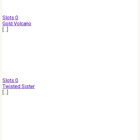
Slots
0
Gold Volcano
[…]
Slots
0
Twisted Sister
[…]