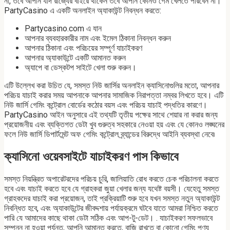
না, তবে আপনি যদি রাজ্যের বাইরে থাকেন তবে আপনি কোনও গেম খেলতে পারবেন না।
PartyCasino এ একটি অনলাইন অ্যাকাউন্ট নিবন্ধন করতে:
Partycasino.com এ যান
আপনার ব্যবহারকারীর নাম এবং ইমেল ঠিকানা নিবন্ধন করুন
আপনার ঠিকানা এবং পরিচয়ের সম্পূর্ণ যাচাইকরণ
আপনার অ্যাকাউন্টে একটি আমানত করুন
অ্যাপে বা ডেস্কটপ সাইটে খেলা শুরু করুন।
এটি উল্লেখ করা উচিত যে, সমস্ত নিউ জার্সির অনলাইন ক্যাসিনোগুলির মতো, আপনার
পরিচয় যাচাই করার সময় আপনাকে আপনার সামাজিক নিরাপত্তা নম্বর লিখতে হবে। এটি
নিউ জার্সি গেমিং কন্ট্রোল বোর্ডের কঠোর বয়স এবং পরিচয় যাচাই পদ্ধতির কারণে।
PartyCasino আইন অনুসারে এই তথ্যটি তৃতীয় পক্ষের সাথে শেয়ার না করার জন্য
প্রয়োজনীয় এবং ব্যক্তিগত ডেটা খুব গুরুত্ব সহকারে নেওয়া হয় এবং যে কোনও লঙ্ঘনের
ফলে নিউ জার্সি ডিপার্টমেন্ট অফ গেমিং কন্ট্রোল ব্র্যান্ডের বিরুদ্ধে আইনি ব্যবস্থা নেবে৷
ক্যাসিনো ওয়েবসাইটে যাচাইকরণ পাস কিভাবে
সমস্ত নিয়ন্ত্রিত অপারেটরদের পরিচয় চুরি, জালিয়াতি রোধ করতে চেক পরিচালনা করতে
হবে এবং যাচাই করতে হবে যে গ্রাহকরা জুয়া খেলার জন্য যথেষ্ট বয়সী। যেহেতু সমস্ত
গ্রাহকদের যাচাই করা প্রয়োজন, তাই প্রক্রিয়াটি শুরু হবে যখন সমস্ত নতুন অ্যাকাউন্ট
নিবন্ধিত হবে, এবং অ্যাকাউন্টের জীবদ্দশায় পর্যায়ক্রমে ঘটবে যাতে আমরা নিশ্চিত করতে
পারি যে আমাদের কাছে থাকা ডেটা সঠিক এবং আপ-টু-ডেট। . যাচাইকরণ সফলভাবে
সম্পন্ন না হওয়া পর্যন্ত, আপনি আমানত করতে, বাজি রাখতে বা কোনো গেমিং পণ্য