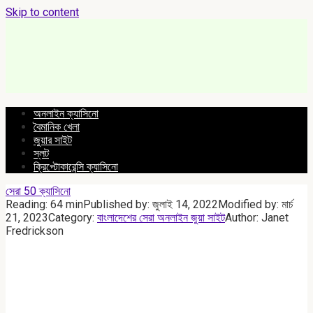
Skip to content
অনলাইন ক্যাসিনো
বৈমানিক খেলা
জুয়ার সাইট
স্লট
ক্রিপ্টোকারেন্সি ক্যাসিনো
সেরা 50 ক্যাসিনো
Reading:
64 min
Published by:
জুলাই 14, 2022
Modified by:
মার্চ
21, 2023
Category:
বাংলাদেশের সেরা অনলাইন জুয়া সাইট
Author:
Janet
Fredrickson