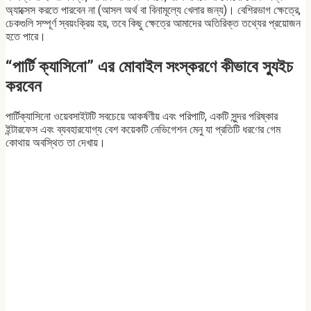
অ্যাক্সেস করতে পারবেন না (আসল অর্থ বা বিনামূল্যে খেলার জন্য)। বেশিরভাগ ক্ষেত্রে,
চেকগুলি সম্পূর্ণ স্বয়ংক্রিয় হয়, তবে কিছু ক্ষেত্রে আমাদের অতিরিক্ত তথ্যের প্রয়োজন
হতে পারে।
“পার্টি ক্যাসিনো” এর মোবাইল সংস্করণে কীভাবে স্যুইচ
করবেন
পার্টিক্যাসিনো ওয়েবসাইটটি সবচেয়ে আকর্ষণীয় এবং পরিপাটি, একটি সুন্দর পরিষ্কার
ইন্টারফেস এবং ব্যবহারযোগ্য বেশ কয়েকটি নেভিগেশন মেনু যা প্রতিটি ধরণের গেম
কোথায় অবস্থিত তা দেখায়।