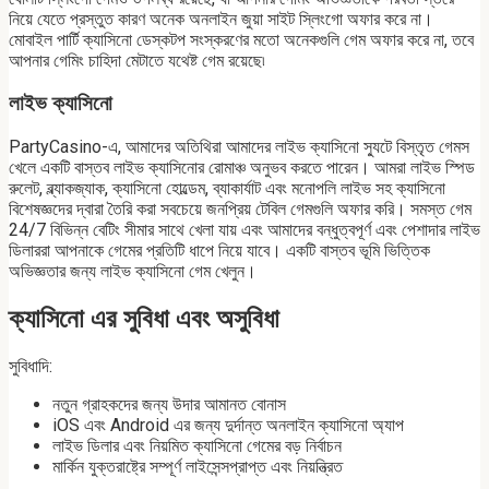
নিয়ে যেতে প্রস্তুত কারণ অনেক অনলাইন জুয়া সাইট স্লিংগো অফার করে না।
মোবাইল পার্টি ক্যাসিনো ডেস্কটপ সংস্করণের মতো অনেকগুলি গেম অফার করে না, তবে
আপনার গেমিং চাহিদা মেটাতে যথেষ্ট গেম রয়েছে৷
লাইভ ক্যাসিনো
PartyCasino-এ, আমাদের অতিথিরা আমাদের লাইভ ক্যাসিনো স্যুটে বিস্তৃত গেমস
খেলে একটি বাস্তব লাইভ ক্যাসিনোর রোমাঞ্চ অনুভব করতে পারেন। আমরা লাইভ স্পিড
রুলেট, ব্ল্যাকজ্যাক, ক্যাসিনো হোল্ডেম, ব্যাকার্যাট এবং মনোপলি লাইভ সহ ক্যাসিনো
বিশেষজ্ঞদের দ্বারা তৈরি করা সবচেয়ে জনপ্রিয় টেবিল গেমগুলি অফার করি। সমস্ত গেম
24/7 বিভিন্ন বেটিং সীমার সাথে খেলা যায় এবং আমাদের বন্ধুত্বপূর্ণ এবং পেশাদার লাইভ
ডিলাররা আপনাকে গেমের প্রতিটি ধাপে নিয়ে যাবে। একটি বাস্তব ভূমি ভিত্তিক
অভিজ্ঞতার জন্য লাইভ ক্যাসিনো গেম খেলুন।
ক্যাসিনো এর সুবিধা এবং অসুবিধা
সুবিধাদি:
নতুন গ্রাহকদের জন্য উদার আমানত বোনাস
iOS এবং Android এর জন্য দুর্দান্ত অনলাইন ক্যাসিনো অ্যাপ
লাইভ ডিলার এবং নিয়মিত ক্যাসিনো গেমের বড় নির্বাচন
মার্কিন যুক্তরাষ্ট্রে সম্পূর্ণ লাইসেন্সপ্রাপ্ত এবং নিয়ন্ত্রিত