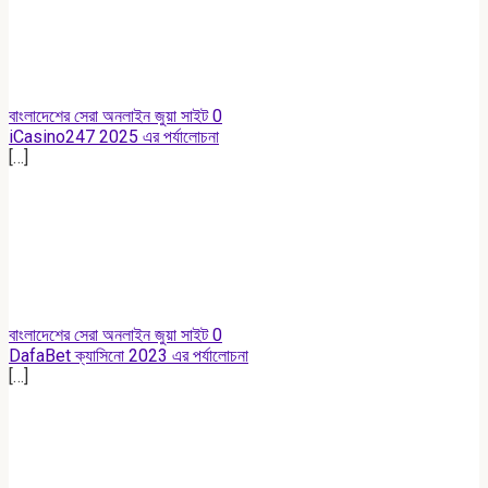
বাংলাদেশের সেরা অনলাইন জুয়া সাইট
0
iCasino247 2025 এর পর্যালোচনা
[…]
বাংলাদেশের সেরা অনলাইন জুয়া সাইট
0
DafaBet ক্যাসিনো 2023 এর পর্যালোচনা
[…]