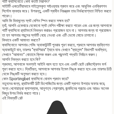
পার্টি ক্যাসিনোতে খেলা কতটা নিরাপদ?
সাইটটি একচেটিয়াভাবে লাইসেন্সকৃত সফ্টওয়্যার প্রদান করে এবং আধুনিক এনক্রিপশন
সিস্টেম ব্যবহার করে। উপরন্তু, একটি স্বাধীন নিয়ন্ত্রক তার নির্ভরযোগ্যতা নিশ্চিত করতে
পারেন।
আমি কি বিনামূল্যে স্লট মেশিন স্পিন করতে সক্ষম হব?
হ্যাঁ, আপনি একেবারে যেকোনো স্লট মেশিন পরীক্ষা করতে পারেন এবং এর জন্য আপনাকে
পার্টি ক্যাসিনো প্ল্যাটফর্মে নিবন্ধন করারও প্রয়োজন হবে না। আপনার জন্য যা প্রয়োজন
তা হল আপনার পছন্দের স্লটটি বেছে নেওয়া এবং এটি ডেমো মোডে চালানো।
কিভাবে একটি আমানত করতে?
ক্যাসিনোতে আপনার গেমিং অ্যাকাউন্টটি পুনরায় পূরণ করতে, প্রথমে আপনার ব্যক্তিগত
অ্যাকাউন্টে যান, তারপর “ক্যাশিয়ার” ট্যাবে যান৷ যেখানে “ব্যালেন্স” বিভাগটি অবস্থিত,
সেখানে “আমানত” বোতামে ক্লিক করুন এবং পছন্দসই পদ্ধতি নির্বাচন করুন।
আপনি নিবন্ধন করতে হবে কি?
প্রথমত, আপনাকে অবশ্যই আইনি বয়স হতে হবে এবং একটি ছোট রেজিস্ট্রেশন ফর্ম
পূরণ করতে হবে। দ্বিতীয়ত, আপনাকে আপনার ইমেল লিঙ্ক করতে হবে এবং তারপর চিঠি
থেকে লিঙ্কটি অনুসরণ করতে হবে।
কোন Sportingbet ক্যাসিনো বোনাস প্রদান করে?
নতুনদের জন্য, প্ল্যাটফর্মটি 5টি ডিপোজিটের জন্য একটি স্বাগত উপহার অফার করে,
অন্য খেলোয়াড়রা ক্যাশব্যাক, আনুগত্য প্রোগ্রাম, জন্মদিনের প্রচার এবং আরও অনেক
কিছুর উপর নির্ভর করতে পারে।
এই নিবন্ধটি রেট