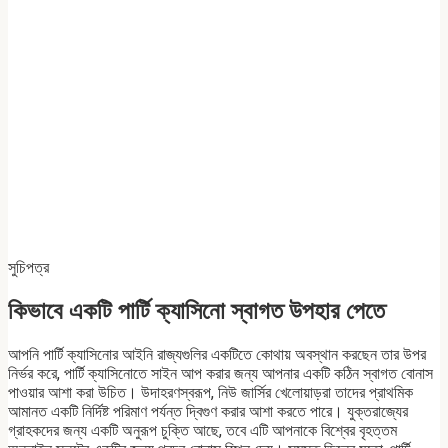
সুচিপত্র
কিভাবে একটি পার্টি ক্যাসিনো স্বাগত উপহার পেতে
আপনি পার্টি ক্যাসিনোর আইনি রাজ্যগুলির একটিতে কোথায় অবস্থান করছেন তার উপর
নির্ভর করে, পার্টি ক্যাসিনোতে সাইন আপ করার জন্য আপনার একটি কঠিন স্বাগত বোনাস
পাওয়ার আশা করা উচিত। উদাহরণস্বরূপ, নিউ জার্সির খেলোয়াড়রা তাদের প্রাথমিক
আমানত একটি নির্দিষ্ট পরিমাণ পর্যন্ত দ্বিগুণ করার আশা করতে পারে। যুক্তরাজ্যের
গ্রাহকদের জন্য একটি অনুরূপ চুক্তি আছে, তবে এটি আপনাকে বিশ্বের বৃহত্তম