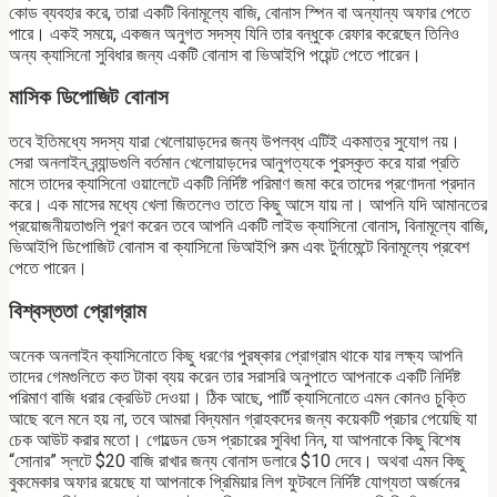
কোড ব্যবহার করে, তারা একটি বিনামূল্যে বাজি, বোনাস স্পিন বা অন্যান্য অফার পেতে
পারে। একই সময়ে, একজন অনুগত সদস্য যিনি তার বন্ধুকে রেফার করেছেন তিনিও
অন্য ক্যাসিনো সুবিধার জন্য একটি বোনাস বা ভিআইপি পয়েন্ট পেতে পারেন।
মাসিক ডিপোজিট বোনাস
তবে ইতিমধ্যে সদস্য যারা খেলোয়াড়দের জন্য উপলব্ধ এটিই একমাত্র সুযোগ নয়।
সেরা অনলাইন ব্র্যান্ডগুলি বর্তমান খেলোয়াড়দের আনুগত্যকে পুরস্কৃত করে যারা প্রতি
মাসে তাদের ক্যাসিনো ওয়ালেটে একটি নির্দিষ্ট পরিমাণ জমা করে তাদের প্রণোদনা প্রদান
করে। এক মাসের মধ্যে খেলা জিতলেও তাতে কিছু আসে যায় না। আপনি যদি আমানতের
প্রয়োজনীয়তাগুলি পূরণ করেন তবে আপনি একটি লাইভ ক্যাসিনো বোনাস, বিনামূল্যে বাজি,
ভিআইপি ডিপোজিট বোনাস বা ক্যাসিনো ভিআইপি রুম এবং টুর্নামেন্টে বিনামূল্যে প্রবেশ
পেতে পারেন।
বিশ্বস্ততা প্রোগ্রাম
অনেক অনলাইন ক্যাসিনোতে কিছু ধরণের পুরষ্কার প্রোগ্রাম থাকে যার লক্ষ্য আপনি
তাদের গেমগুলিতে কত টাকা ব্যয় করেন তার সরাসরি অনুপাতে আপনাকে একটি নির্দিষ্ট
পরিমাণ বাজি ধরার ক্রেডিট দেওয়া। ঠিক আছে, পার্টি ক্যাসিনোতে এমন কোনও চুক্তি
আছে বলে মনে হয় না, তবে আমরা বিদ্যমান গ্রাহকদের জন্য কয়েকটি প্রচার পেয়েছি যা
চেক আউট করার মতো। গোল্ডেন ডেস প্রচারের সুবিধা নিন, যা আপনাকে কিছু বিশেষ
“সোনার” স্লটে $20 বাজি রাখার জন্য বোনাস ডলারে $10 দেবে। অথবা এমন কিছু
বুকমেকার অফার রয়েছে যা আপনাকে প্রিমিয়ার লিগ ফুটবলে নির্দিষ্ট যোগ্যতা অর্জনের