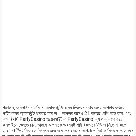
প্রথমত, অনলাইন ক্যাসিনো অ্যাকাউন্টের জন্য নিবন্ধন করার জন্য আপনার কখনই
পার্টিপোকার অ্যাকাউন্ট থাকতে হবে না। আপনার বয়সও 21 বছরের বেশি হতে হবে, এবং
আপনি যদি PartyCasino ওয়েবসাইট বা PartyCasino অ্যাপ ব্যবহার করে
অনলাইনে খেলতে চান, তাহলে আপনাকে অবশ্যই শারীরিকভাবে নিউ জার্সিতে থাকতে
হবে। পার্টিক্যাসিনোতে নিবন্ধন এবং জমা করার জন্য আপনাকে নিউ জার্সিতে থাকতে হবে