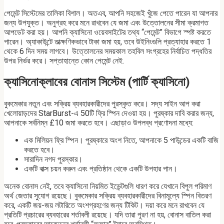
পেমেন্ট সিস্টেমের তালিকা বিশাল। অতএব, আপনি সহজেই খুঁজে পেতে পারেন যা আপনার
জন্য উপযুক্ত। অনুগ্রহ করে মনে রাখবেন যে জমা এবং উত্তোলনের সীমা ক্রমাগত
আপডেট করা হয়। আপনি ক্যাসিনো ওয়েবসাইটের তথ্য “পেমেন্ট” বিভাগে স্পষ্ট করতে
পারেন। অ্যাকাউন্টে তাত্ক্ষণিকভাবে টাকা জমা হয়, তবে উইনিংগুলি প্রত্যাহার করতে 1
থেকে 6 দিন সময় লাগবে। উত্তোলনের সময়কাল তহবিল সংগ্রহের নির্বাচিত পদ্ধতির
উপর নির্ভর করে। সপ্তাহান্তে কোন পেমেন্ট নেই.
ক্যাসিনোক্লাবের বোনাস সিস্টেম (পার্টি ক্যাসিনো)
বুকমেকার নতুন এবং সক্রিয় ব্যবহারকারীদের পুরস্কৃত করে। সদ্য সাইন আপ করা
খেলোয়াড়দের StarBurst-এ 50টি ফ্রি স্পিন দেওয়া হয়। পুরষ্কার দাবি করার জন্য,
আপনাকে সর্বনিম্ন £10 জমা করতে হবে। এছাড়াও উপলব্ধ প্রণোদনা মধ্যে:
এক মিলিয়ন ফ্রি স্পিন। পুরষ্কারে অংশ নিতে, আপনাকে 5 পাউন্ডের একটি বাজি
করতে হবে।
সারাদিন নগদ পুরস্কার।
একটি বাক্স চয়ন করুন এবং প্রতিষ্ঠান থেকে একটি উপহার পান।
অনেক বোনাস নেই, তবে ক্যাসিনো নিয়মিত ইভেন্টগুলি ধারণ করে যেখানে বিপুল পরিমাণ
অর্থ জেতার সুযোগ রয়েছে। বুকমেকার সক্রিয় ব্যবহারকারীদের বিনামূল্যে স্পিন বিতরণ
করে, একটি জয়-জয় লটারিতে অংশগ্রহণের জন্য টিকিট। দয়া করে মনে রাখবেন যে
প্রতিটি প্রচারের ব্যবহারের শর্তাবলী রয়েছে। যদি তারা পূরণ না হয়, বোনাস বাতিল করা