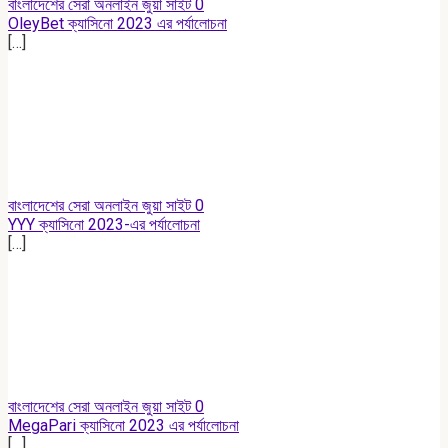
বাংলাদেশের সেরা অনলাইন জুয়া সাইট
0
OleyBet ক্যাসিনো 2023 এর পর্যালোচনা
[…]
বাংলাদেশের সেরা অনলাইন জুয়া সাইট
0
YYY ক্যাসিনো 2023-এর পর্যালোচনা
[…]
বাংলাদেশের সেরা অনলাইন জুয়া সাইট
0
MegaPari ক্যাসিনো 2023 এর পর্যালোচনা
[…]