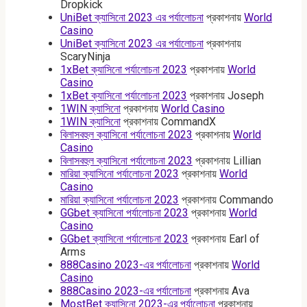
Dropkick
UniBet ক্যাসিনো 2023 এর পর্যালোচনা
প্রকাশনায়
World
Casino
UniBet ক্যাসিনো 2023 এর পর্যালোচনা
প্রকাশনায়
ScaryNinja
1xBet ক্যাসিনো পর্যালোচনা 2023
প্রকাশনায়
World
Casino
1xBet ক্যাসিনো পর্যালোচনা 2023
প্রকাশনায়
Joseph
1WIN ক্যাসিনো
প্রকাশনায়
World Casino
1WIN ক্যাসিনো
প্রকাশনায়
CommandX
বিলাসবহুল ক্যাসিনো পর্যালোচনা 2023
প্রকাশনায়
World
Casino
বিলাসবহুল ক্যাসিনো পর্যালোচনা 2023
প্রকাশনায়
Lillian
মারিয়া ক্যাসিনো পর্যালোচনা 2023
প্রকাশনায়
World
Casino
মারিয়া ক্যাসিনো পর্যালোচনা 2023
প্রকাশনায়
Commando
GGbet ক্যাসিনো পর্যালোচনা 2023
প্রকাশনায়
World
Casino
GGbet ক্যাসিনো পর্যালোচনা 2023
প্রকাশনায়
Earl of
Arms
888Casino 2023-এর পর্যালোচনা
প্রকাশনায়
World
Casino
888Casino 2023-এর পর্যালোচনা
প্রকাশনায়
Ava
MostBet ক্যাসিনো 2023-এর পর্যালোচনা
প্রকাশনায়