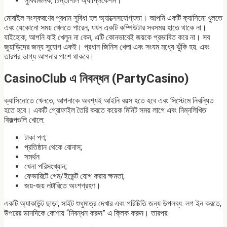
সুবিধাজনক, চিন্তাশীল অ্যাপ্লিকেশন।
মোবাইল সংস্করণের প্রধান সুবিধা হল অ্যাক্সেসযোগ্যতা। আপনি একটি ক্যাসিনো খুলতে
এবং যেকোনো সময় খেলতে পারেন, যখন একটি কম্পিউটার সবসময় হাতে থাকে না।
যাইহোক, আপনি যাই খেলুন না কেন, এটি কোনভাবেই জয়কে প্রভাবিত করে না। সব
জুয়াড়িদের জন্য সুযোগ একই। প্রধান জিনিস খেলা এবং সংযম মধ্যে ঝুঁকি হয়. এবং
তারপর ভাগ্য আপনার পাশে থাকবে।
CasinoClub এ নিবন্ধন (PartyCasino)
ক্যাসিনোতে খেলতে, আপনাকে অবশ্যই আইনি বয়স হতে হবে এবং সিস্টেমে নিবন্ধিত
হতে হবে। একটি প্রোফাইল তৈরি করতে কয়েক মিনিট সময় লাগে এবং নিম্নলিখিত
বিকল্পগুলি খোলে:
টাকা পণ;
প্রতিষ্ঠান থেকে বোনাস;
সমর্থন
খেলা পরিসংখ্যান;
ফেভারিটে গেম/ইভেন্ট যোগ করার ক্ষমতা;
জয়-জয় লটারিতে অংশগ্রহণ।
একটি অ্যাকাউন্ট ছাড়া, সাইট শুধুমাত্র দেখার এবং পরিচিতি জন্য উপলব্ধ. লগ ইন করতে,
উপরের ডানদিকে কোণায় “নিবন্ধন করুন” এ ক্লিক করুন। তারপর: