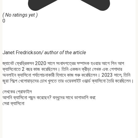
( No ratings yet )
0
Janet Fredrickson
/ author of the article
জ্যানেট ফ্রেড্রিকসন 2020 সালে সংবাদপত্রের সম্পাদক হওয়ার আগে পিন আপ
ক্যাসিনোতে 2 বছর কাজ করেছিলেন। তিনি একজন ক্রীড়া লেখক এবং পেশাদার
অনলাইন ক্যাসিনো পর্যালোচনাকারী হিসাবে কাজ শুরু করেছিলেন। 2023 সালে, তিনি
জুয়া শিল্পে খেলোয়াড়দের চোখ খুলতে তার ওয়েবসাইট ওয়ার্ল্ড ক্যাসিনো তৈরি করেছিলেন।
লেখকের প্রোফাইল
আপনি ক্যাসিনো পছন্দ করেছেন? বন্ধুদের সাথে ভাগাভাগি করা:
সেরা ক্যাসিনো