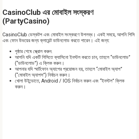
CasinoClub এর মোবাইল সংস্করণ
(PartyCasino)
CasinoClub ডেস্কটপ এবং মোবাইল সংস্করণে উপলব্ধ। একই সময়ে, আপনি পিসি
এবং ফোন উভয়ের জন্য ক্লায়েন্ট ডাউনলোড করতে পারেন। এই জন্য:
পৃষ্ঠার শেষে স্ক্রোল করুন.
আপনি যদি একটি পিসিতে ক্যাসিনো ইনস্টল করতে চান, তাহলে “ডাউনলোড”
(“ডাউনলোড”) এ ক্লিক করুন।
আপনার যদি স্মার্টফোন অ্যাপের প্রয়োজন হয়, তাহলে “মোবাইল অ্যাপ”
(“মোবাইল অ্যাপস”) নির্বাচন করুন।
খোলা উইন্ডোতে, Android / IOS নির্বাচন করুন এবং “ইনস্টল” ক্লিক
করুন।