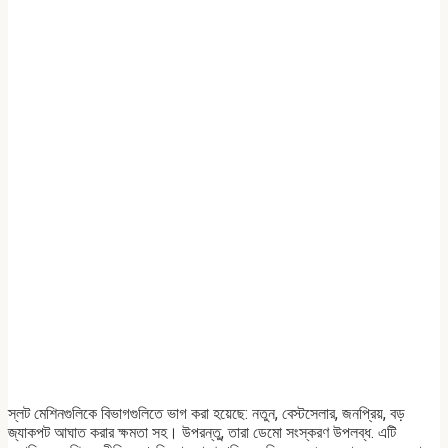
স্লট মেশিনগুলিকে বিভাগগুলিতে ভাগ করা হয়েছে: নতুন, বেস্টসেলার, জনপ্রিয়, বড়
জ্যাকপট আঘাত করার ক্ষমতা সহ। উপরন্তু, তারা ডেমো সংস্করণ উপলব্ধ. এটি