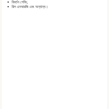
বিবর্তন গেমিং;
রিল এনআরজি এবং অন্যান্য।